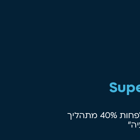
Sup
״אם AI כרגע לא מחליף לפחות 40% מתהליך
ה״