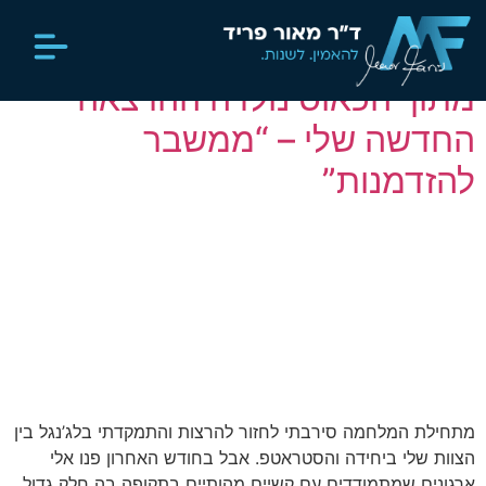
לתוכן
מחבר:
Orah
מתוך הכאוס נולדה ההרצאה
סיפור חיים
יצירת קשר
מדיה וכתבות
החדשה שלי – “ממשבר
להזדמנות”
מתחילת המלחמה סירבתי לחזור להרצות והתמקדתי בלג’נגל בין
הצוות שלי ביחידה והסטראטפ. אבל בחודש האחרון פנו אלי
ארגונים שמתמודדים עם קשיים מהותיים בתקופה בה חלק גדול